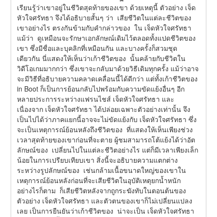
เรียนรู้ว่าเขาอยู่ในชีวิตสุดท้ายของเขา ด้วยเหตุนี้ ตัวอย่าง เจ็ด
หัวใจศรัทธา จึงได้อธิบายสั้นๆ ว่า  เสียชีวิตในแต่ละชีวิตของ
เขาอย่างไร ตรงกันข้ามกับคำกล่าวของ  ใน เจ็ดหัวใจศรัทธา 
แม้ว่า  ดูเหมือนจะรักษาเอกลักษณ์เดิมไว้ตลอดทั้งแปดชีวิตของ
เขา ซึ่งมีชื่อและบุคลิกที่เหมือนกัน และบางครั้งก็สวมชุด
เดียวกัน นี่แสดงให้เห็นว่าเก้าชีวิตของ  นั้นคล้ายกับชีวิตใน
วิดีโอเกมมากกว่า ซึ่งเขาจะกลับมาด้วยวิธีเดิมทุกครั้ง แม้ว่าอาจ
จะมีวิธีที่อธิบายความคลาดเคลื่อนนี้ได้ดีกว่า แต่ทั้งเก้าชีวิตของ  
in Boot ก็เป็นการย้อนกลับไปพร้อมกับความขัดแย้งอื่นๆ อีก
หลายประการระหว่างแฟรนไชส์ เจ็ดหัวใจศรัทธา และ
เนื่องจาก เจ็ดหัวใจศรัทธา ได้ปล่อยเฉพาะตัวอย่างเท่านั้น จึง
เป็นไปได้ว่าภาคแยกนี้อาจจะไม่ขัดแย้งกับ เจ็ดหัวใจศรัทธา ซึ่ง
จะเป็นเหตุการณ์ย้อนหลังถึงชีวิตของ  ที่แสดงให้เห็นเพียงช่วง
เวลาสุดท้ายของเขาก่อนที่จะตาย ผู้ชมสามารถโต้แย้งได้ว่าอัต
ลักษณ์ของ  เปลี่ยนไปในแต่ละชีวิตอย่างไร แต่ก็มีเวลาเพียงเล็ก
น้อยในการเปรียบเทียบเขา สิ่งนี้จะอธิบายความแตกต่าง
ระหว่างรูปลักษณ์ของ  เช่นกล้ามเนื้อขนาดใหญ่ของเขาใน
เหตุการณ์ย้อนหลังก่อนที่จะเสียชีวิตในอุบัติเหตุยกน้ำหนัก 
อย่างไรก็ตาม  ก็เสียชีวิตหลังจากถูกระฆังทับในตอนต้นของ
ตัวอย่าง เจ็ดหัวใจศรัทธา และตัวตนของเขาก็ไม่เปลี่ยนแปลง
เลย เป็นการยืนยันว่าเก้าชีวิตของ  น่าจะเป็น เจ็ดหัวใจศรัทธา 