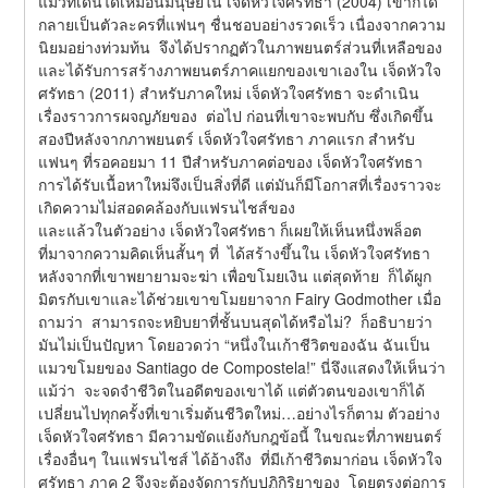
แมวที่เดินได้เหมือนมนุษย์ใน เจ็ดหัวใจศรัทธา (2004) เขาก็ได้
กลายเป็นตัวละครที่แฟนๆ ชื่นชอบอย่างรวดเร็ว เนื่องจากความ
นิยมอย่างท่วมท้น  จึงได้ปรากฏตัวในภาพยนตร์ส่วนที่เหลือของ 
และได้รับการสร้างภาพยนตร์ภาคแยกของเขาเองใน เจ็ดหัวใจ
ศรัทธา (2011) สำหรับภาคใหม่ เจ็ดหัวใจศรัทธา จะดำเนิน
เรื่องราวการผจญภัยของ  ต่อไป ก่อนที่เขาจะพบกับ ซึ่งเกิดขึ้น
สองปีหลังจากภาพยนตร์ เจ็ดหัวใจศรัทธา ภาคแรก สำหรับ
แฟนๆ ที่รอคอยมา 11 ปีสำหรับภาคต่อของ เจ็ดหัวใจศรัทธา 
การได้รับเนื้อหาใหม่จึงเป็นสิ่งที่ดี แต่มันก็มีโอกาสที่เรื่องราวจะ
เกิดความไม่สอดคล้องกับแฟรนไชส์ของ
และแล้วในตัวอย่าง เจ็ดหัวใจศรัทธา ก็เผยให้เห็นหนึ่งพล็อต
ที่มาจากความคิดเห็นสั้นๆ ที่  ได้สร้างขึ้นใน เจ็ดหัวใจศรัทธา 
หลังจากที่เขาพยายามจะฆ่า เพื่อขโมยเงิน แต่สุดท้าย  ก็ได้ผูก
มิตรกับเขาและได้ช่วยเขาขโมยยาจาก Fairy Godmother เมื่อ 
ถามว่า  สามารถจะหยิบยาที่ชั้นบนสุดได้หรือไม่?  ก็อธิบายว่า
มันไม่เป็นปัญหา โดยอวดว่า “หนึ่งในเก้าชีวิตของฉัน ฉันเป็น
แมวขโมยของ Santiago de Compostela!” นี่จึงแสดงให้เห็นว่า
แม้ว่า  จะจดจำชีวิตในอดีตของเขาได้ แต่ตัวตนของเขาก็ได้
เปลี่ยนไปทุกครั้งที่เขาเริ่มต้นชีวิตใหม่…อย่างไรก็ตาม ตัวอย่าง 
เจ็ดหัวใจศรัทธา มีความขัดแย้งกับกฎข้อนี้ ในขณะที่ภาพยนตร์
เรื่องอื่นๆ ในแฟรนไชส์ ได้อ้างถึง  ที่มีเก้าชีวิตมาก่อน เจ็ดหัวใจ
ศรัทธา ภาค 2 จึงจะต้องจัดการกับปฏิกิริยาของ  โดยตรงต่อการ