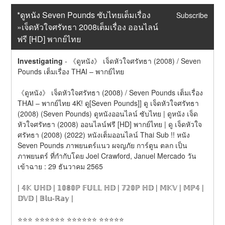
*ดูหนัง Seven Pounds ซับไทยเต็มเรื่อง 
Subscribe
»เจ็ดหัวใจศรัทธา 2008เต็มเรื่อง ออนไลน์
ฟรี [HD] พากย์ไทย
Investigating
-
《ดูหนัง》 เจ็ดหัวใจศรัทธา (2008) / Seven 
Pounds เต็มเรื่อง THAI – พากย์ไทย
《ดูหนัง》 เจ็ดหัวใจศรัทธา (2008) / Seven Pounds เต็มเรื่อง 
THAI – พากย์ไทย 4K! ดู[Seven Pounds]] ดู เจ็ดหัวใจศรัทธา 
(2008) (Seven Pounds) ดูหนังออนไลน์ ซับไทย | ดูหนัง เจ็ด
หัวใจศรัทธา (2008) ออนไลน์ฟรี [HD] พากย์ไทย | ดู เจ็ดหัวใจ
ศรัทธา (2008) (2022) หนังเต็มออนไลน์ Thai Sub !! หนัง 
Seven Pounds ภาพยนตร์แนว ผจญภัย การ์ตูน ตลก เป็น 
ภาพยนตร์ ที่กำกับโดย Joel Crawford, Januel Mercado วัน
เข้าฉาย : 29 ธันวาคม 2565
| 𝟜𝕂 𝕌ℍ𝔻 | 𝟙𝟘𝟠𝟘ℙ 𝔽𝕌𝕃𝕃 ℍ𝔻 | 𝟟𝟚𝟘ℙ ℍ𝔻 | 𝕄𝕂𝕍 | 𝕄ℙ𝟜 | 
𝔻𝕍𝔻 | 𝔹𝕝𝕦-ℝ𝕒𝕪 |
⭐⭐⭐ ⭐⭐⭐⭐⭐⭐ ⭐⭐⭐⭐⭐⭐ ⭐⭐⭐⭐⭐