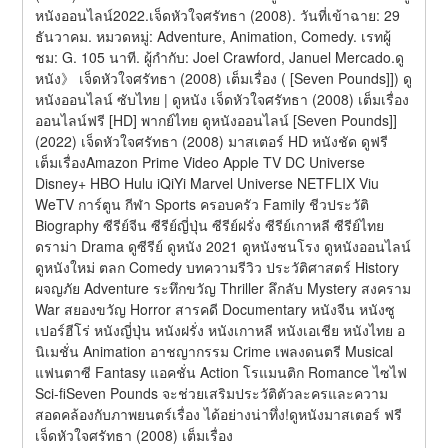
หนังออนไลน์2022.เจ็ดหัวใจศรัทธา (2008). วันที่เข้าฉาย: 29 
ธันวาคม. หมวดหมู่: Adventure, Animation, Comedy. เรทผู้
ชม: G. 105 นาที. ผู้กำกับ: Joel Crawford, Januel Mercado.ดู
หนัง》 เจ็ดหัวใจศรัทธา (2008) เต็มเรื่อง ( [Seven Pounds]]) ดู
หนังออนไลน์ ซับไทย | ดูหนัง เจ็ดหัวใจศรัทธา (2008) เต็มเรื่อง 
ออนไลน์ฟรี [HD] พากย์ไทย ดูหนังออนไลน์ [Seven Pounds]] 
(2022) เจ็ดหัวใจศรัทธา (2008) มาสเตอร์ HD หนังชัด ดูฟรี 
เต็มเรื่องAmazon Prime Video Apple TV DC Universe 
Disney+ HBO Hulu iQiYi Marvel Universe NETFLIX Viu 
WeTV การ์ตูน กีฬา Sports ครอบครัว Family ชีวประวัติ 
Biography ซีรีย์จีน ซีรีย์ญี่ปุ่น ซีรีย์ฝรั่ง ซีรีย์เกาหลี ซีรีย์ไทย 
ดราม่า Drama ดูซีรีย์ ดูหนัง 2021 ดูหนังชนโรง ดูหนังออนไลน์ 
ดูหนังใหม่ ตลก Comedy บทความรีวิว ประวัติศาสตร์ History 
ผจญภัย Adventure ระทึกขวัญ Thriller ลึกลับ Mystery สงคราม 
War สยองขวัญ Horror สารคดี Documentary หนังจีน หนังซู
เปอร์ฮีโร่ หนังญี่ปุ่น หนังฝรั่ง หนังเกาหลี หนังเอเชีย หนังไทย อ
นิเมชั่น Animation อาชญากรรม Crime เพลงดนตรี Musical 
แฟนตาซี Fantasy แอคชั่น Action โรแมนติก Romance ไซไฟ 
Sci-fiSeven Pounds จะช่วยเสริมประวัติตัวละครและความ
สอดคล้องกับภาพยนตร์เรื่อง ได้อย่างน่าทึ่ง!ดูหนังมาสเตอร์ ฟรี 
เจ็ดหัวใจศรัทธา (2008) เต็มเรื่อง